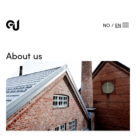
NO
/
EN
About us