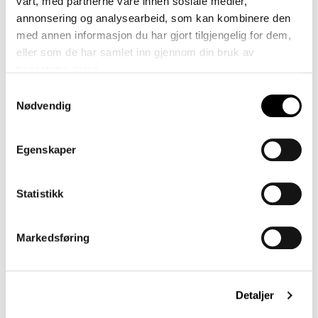
vårt, med partnerne våre innen sosiale medier,
annonsering og analysearbeid, som kan kombinere den
med annen informasjon du har gjort tilgjengelig for dem,
Bardal
eller som de har samlet inn gjennom din bruk av
tjenestene deres.
Samtykkevalg
Nødvendig
Egenskaper
Statistikk
Markedsføring
Arkiv 4
Detaljer