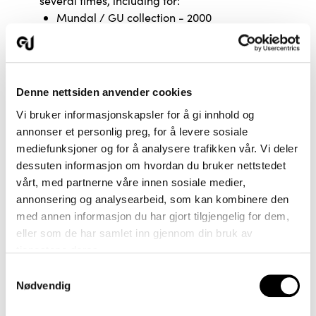
several times, including for:
Mundal / GU collection - 2000
9820 / Gardermobanen - 1999
Mandal / GU collection - 1998
9822 / Rena Leir - 1998
Dypdal/ GU collection - 1997
Denne nettsiden anvender cookies
Svandal / GU collection - 1992
Vi bruker informasjonskapsler for å gi innhold og
annonser et personlig preg, for å levere sosiale
mediefunksjoner og for å analysere trafikken vår. Vi deler
dessuten informasjon om hvordan du bruker nettstedet
vårt, med partnerne våre innen sosiale medier,
annonsering og analysearbeid, som kan kombinere den
med annen informasjon du har gjort tilgjengelig for dem,
eller som de har samlet inn gjennom din bruk av
tjenestene deres.
Samtykkevalg
Nødvendig
The Airport Express Train