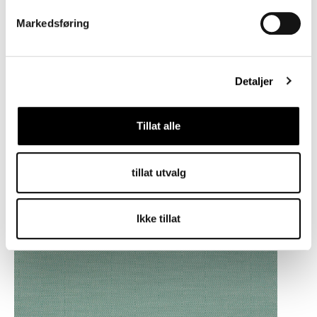
Markedsføring
Detaljer
109
520
820
Tillat alle
tillat utvalg
950
Ikke tillat