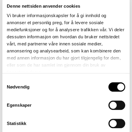
below)
Denne nettsiden anvender cookies
Design: GU Design Team / Ragnhild Nordhagen / Anemone
Vi bruker informasjonskapsler for å gi innhold og
Wille Våge
annonser et personlig preg, for å levere sosiale
mediefunksjoner og for å analysere trafikken vår. Vi deler
dessuten informasjon om hvordan du bruker nettstedet
Product information
vårt, med partnerne våre innen sosiale medier,
annonsering og analysearbeid, som kan kombinere den
Technical specifications and certifications
med annen informasjon du har gjort tilgjengelig for dem,
Maintenance
eller som de har samlet inn gjennom din bruk av
tjenestene deres.
Downloads (Images)
Samtykkevalg
Nødvendig
Egenskaper
Colour Palette
Statistikk