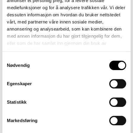
annonser et personlig preg, for å levere sosiale
mediefunksjoner og for å analysere trafikken vår. Vi deler
480
520
dessuten informasjon om hvordan du bruker nettstedet
vårt, med partnerne våre innen sosiale medier,
annonsering og analysearbeid, som kan kombinere den
med annen informasjon du har gjort tilgjengelig for dem,
eller som de har samlet inn gjennom din bruk av
tjenestene deres.
Samtykkevalg
Nødvendig
Photo: Nuen / Hemsedal
Egenskaper
Foto: @nuen
Statistikk
Inspirasjon
Markedsføring
Hemsedal is an exclusive textile from the