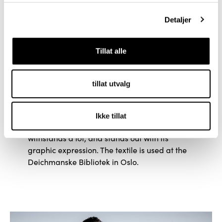
designer duo Anderssen & Voll. The three-
dimensionality highlights the textile and the
Detaljer
shape of the piece of furniture it is drawn on.
The structure is reinforced by two different
yarns in different colors that create a
Tillat alle
beautiful grid.
tillat utvalg
Tekniske kvaliteter
Ikke tillat
This is a robust and durable textile that
withstands a lot, and stands out with its
graphic expression. The textile is used at the
Deichmanske Bibliotek in Oslo.