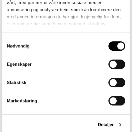
vårt, med partnerne våre innen sosiale medier,
annonsering og analysearbeid, som kan kombinere den
med annen informasjon du har gjort tilgjengelig for dem,
Fargepalett
eller som de har samlet inn gjennom din bruk av
tjenestene deres.
Samtykkevalg
Nødvendig
Egenskaper
190 Svart
780 Blå
790 Blå
Statistikk
Markedsføring
Detaljer
794 Blå
970 Grønn
940 Grønn