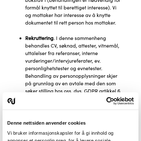
formål knyttet til berettiget interesse). Vi
og mottaker har interesse av å knytte
dokumentet til rett person hos mottaker.
Rekruttering
. I denne sammenheng
behandles CV, søknad, attester, vitnemål,
uttalelser fra referanser, interne
vurderinger/intervjureferater, ev.
personlighetstester og evnetester.
Behandling av personopplysninger skjer
på grunnlag av en avtale med den som
søker stilling hos oss, dvs. GDPR artikkel 6
(1) bokstav b. Dersom vi beholder
søknadsdokumentasjon etter en
rekrutteringsprosess er avsluttet skjer
dette på grunnlag av samtykke fra den
Denne nettsiden anvender cookies
som søker stillingen, jf. GDPR artikkel 6 (1)
Vi bruker informasjonskapsler for å gi innhold og
bokstav a.
annonser et personlig preg, for å levere sosiale