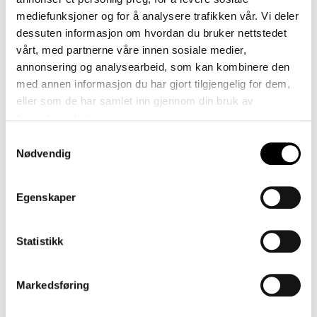
mediefunksjoner og for å analysere trafikken vår. Vi deler
Adgangskontroll og kameraovervåkning
.
dessuten informasjon om hvordan du bruker nettstedet
Ved besøk i våre lokaler og vår fabrikk vil
vårt, med partnerne våre innen sosiale medier,
det bli registrert opplysninger om deg. Du
annonsering og analysearbeid, som kan kombinere den
vil også være overvåket av kamera.
med annen informasjon du har gjort tilgjengelig for dem,
Behandlingen skjer på grunnlag av GDPR
eller som de har samlet inn gjennom din bruk av
artikkel 6 (1) bokstav f (behandlingen er
tjenestene deres.
nødvendig for formål knyttet til berettiget
Samtykkevalg
interesse). Vi har vurdert det slik at denne
Nødvendig
behandlingen er nødvendig for å ivareta
vår og din sikkerhet så lenge du er på vårt
område.
Egenskaper
Sikkerhet
. I denne forbindelse behandles
Statistikk
logger på servere, avdekking, oppklaring
og oppfølgning av sikkerhetshendelser mv.
Behandlingen skjer på grunnlag av GDPR
Markedsføring
artikkel 6 (1) bokstav f (behandlingen er
nødvendig for formål knyttet til berettiget