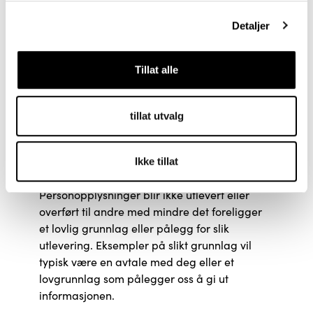
interesse). Vi har vurdert det slik at denne
Detaljer
behandlingen er nødvendig for å ivareta
informasjonssikkerhet og hindre
uautorisert utlevering av
Tillat alle
personopplysninger.
tillat utvalg
5 Utlevering av
personopplysninger til andre
Ikke tillat
Personopplysninger blir ikke utlevert eller
overført til andre med mindre det foreligger
et lovlig grunnlag eller pålegg for slik
utlevering. Eksempler på slikt grunnlag vil
typisk være en avtale med deg eller et
lovgrunnlag som pålegger oss å gi ut
informasjonen.