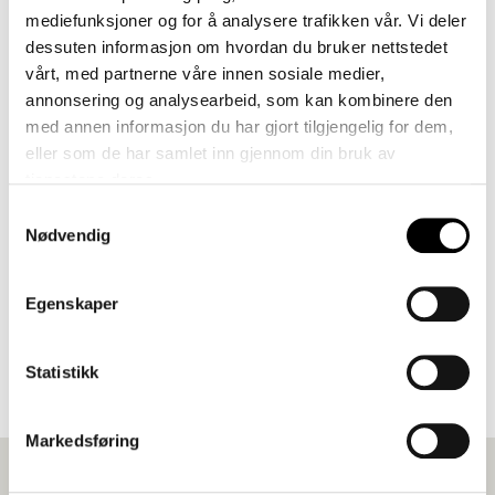
Alfas nye vintersko i 100% norsk
mediefunksjoner og for å analysere trafikken vår. Vi deler
ull
dessuten informasjon om hvordan du bruker nettstedet
vårt, med partnerne våre innen sosiale medier,
annonsering og analysearbeid, som kan kombinere den
med annen informasjon du har gjort tilgjengelig for dem,
eller som de har samlet inn gjennom din bruk av
tjenestene deres.
Samtykkevalg
Nødvendig
Egenskaper
Ulltekstil i 100% norsk ull den offisiell OL-
skoen
Statistikk
Markedsføring