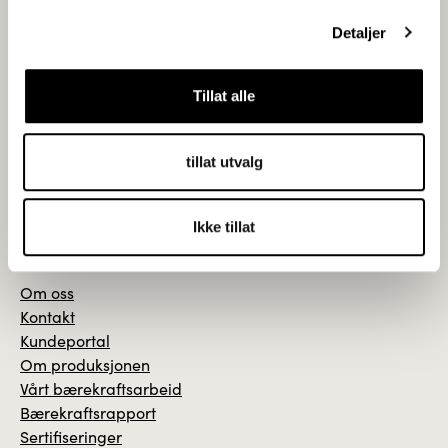
Detaljer
Gudbrandsdalens Uldvarefabrik
Tillat alle
Postboks 836
2626 LILLEHAMMER
tillat utvalg
Telefon:
+47 61 22 15 00
E-post:
gu@gu.no
Ikke tillat
Om oss
Kontakt
Kundeportal
Om produksjonen
Vårt bærekraftsarbeid
Bærekraftsrapport
Sertifiseringer