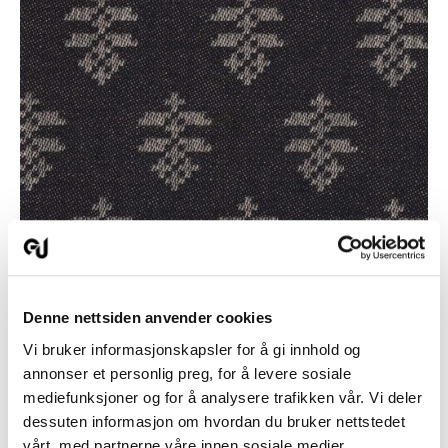
192 Svart
På samme måte som de tradisjonelle verken
kvalitetene ble også denne vevet på «stående renning».
Denne nettsiden anvender cookies
Grunnet mønsterbehovet er vevstolen utrustet med en
Vi bruker informasjonskapsler for å gi innhold og
mønstermaskin oppkalt etter oppfinneren Jacquard.
annonser et personlig preg, for å levere sosiale
Dette livstoffet er vevet på lin renning med et robust
mediefunksjoner og for å analysere trafikken vår. Vi deler
ullgarn som innslag.
dessuten informasjon om hvordan du bruker nettstedet
vårt, med partnerne våre innen sosiale medier,