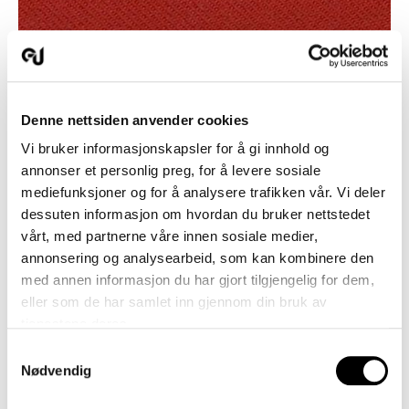
Denne nettsiden anvender cookies
Vi bruker informasjonskapsler for å gi innhold og
annonser et personlig preg, for å levere sosiale
mediefunksjoner og for å analysere trafikken vår. Vi deler
dessuten informasjon om hvordan du bruker nettstedet
640 Rød
vårt, med partnerne våre innen sosiale medier,
annonsering og analysearbeid, som kan kombinere den
med annen informasjon du har gjort tilgjengelig for dem,
eller som de har samlet inn gjennom din bruk av
Produktinformasjon
tjenestene deres.
Vedlikehold
Samtykkevalg
Nødvendig
Nedlastning (Bilder)