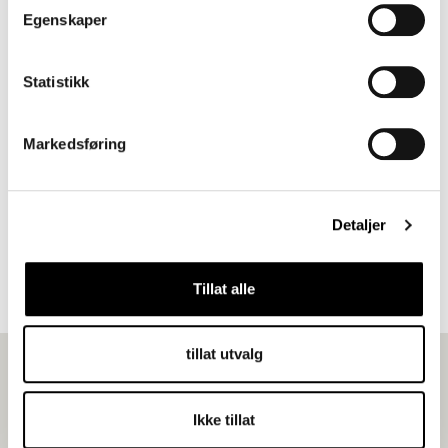
Egenskaper
Fargepalett
Statistikk
Markedsføring
Detaljer
640 Rød
950 Grønn
190 Svart/Mørk
Tillat alle
tillat utvalg
Ikke tillat