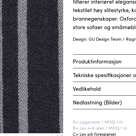
tilfører interiøret elegan
tekstilet høy slitestyrke,
brannegenskaper. Oxford
store sofaer og småmøbl
Design: GU Design Team / Rag
Produktinformasjon
Tekniske spesifikasjoner o
Vedlikehold
Nedlastning (Bilder)
A
= Lagervare / MOQ 1 m
B
= Lev 4-6 uker / MOQ 1 m
C
= Lev på forespørsel