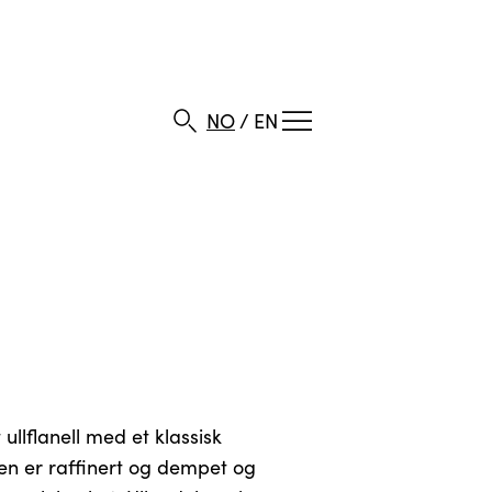
NO
/
EN
ullflanell med et klassisk
ten er raffinert og dempet og