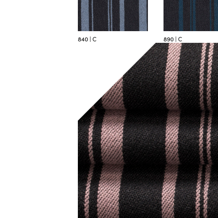
840 | C
890 | C