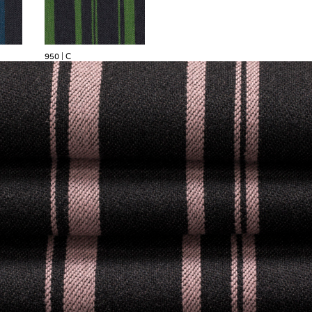
950 | C