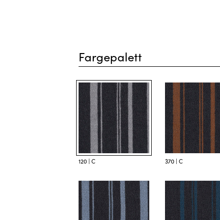
Fargepalett
120 | C
370 | C