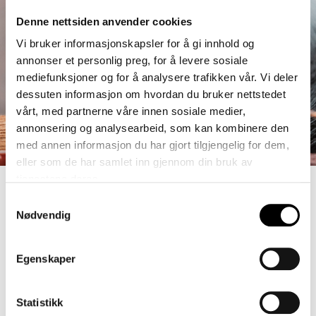
Denne nettsiden anvender cookies
Vi bruker informasjonskapsler for å gi innhold og
annonser et personlig preg, for å levere sosiale
mediefunksjoner og for å analysere trafikken vår. Vi deler
dessuten informasjon om hvordan du bruker nettstedet
vårt, med partnerne våre innen sosiale medier,
annonsering og analysearbeid, som kan kombinere den
med annen informasjon du har gjort tilgjengelig for dem,
eller som de har samlet inn gjennom din bruk av
tjenestene deres.
Med innslag tvunnet av tre farger, kombinerer tekstilet
Samtykkevalg
Redal livlige farger med naturlige, myke grå mélanger.
Nødvendig
Egenskaper
Valget falt på møbeltekstilet Redal. Med en
finstemt fargeskala, gikk
Reda
l
naturlig inn i
den valgte paletten.
Tekstilet kombinerer
Statistikk
livlige farger med naturlige, myke grå